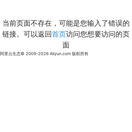
当前页面不存在，可能是您输入了错误的
链接。可以返回
首页
访问您想要访问的页
面
阿里云生态
© 2009-
2026
Aliyun.com 版权所有